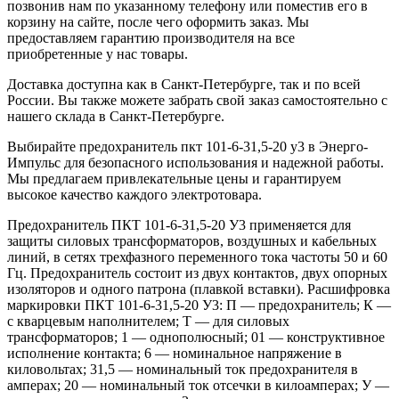
позвонив нам по указанному телефону или поместив его в
корзину на сайте, после чего оформить заказ. Мы
предоставляем гарантию производителя на все
приобретенные у нас товары.
Доставка доступна как в Санкт-Петербурге, так и по всей
России. Вы также можете забрать свой заказ самостоятельно с
нашего склада в Санкт-Петербурге.
Выбирайте предохранитель пкт 101-6-31,5-20 у3 в Энерго-
Импульс для безопасного использования и надежной работы.
Мы предлагаем привлекательные цены и гарантируем
высокое качество каждого электротовара.
Предохранитель ПКТ 101-6-31,5-20 У3 применяется для
защиты силовых трансформаторов, воздушных и кабельных
линий, в сетях трехфазного переменного тока частоты 50 и 60
Гц. Предохранитель состоит из двух контактов, двух опорных
изоляторов и одного патрона (плавкой вставки). Расшифровка
маркировки ПКТ 101-6-31,5-20 У3: П — предохранитель; К —
с кварцевым наполнителем; Т — для силовых
трансформаторов; 1 — однополюсный; 01 — конструктивное
исполнение контакта; 6 — номинальное напряжение в
киловольтах; 31,5 — номинальный ток предохранителя в
амперах; 20 — номинальный ток отсечки в килоамперах; У —