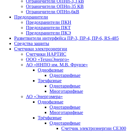
Ограничители ОПНп-3,3 кВ
Ограничители ОПНп-35 КВ
Ограничители ОПНп-6кВ
Предохранители
Предохранители ПКН
Предохранители ПКТ
Предохранители ПКЭ
Разветвители интерфейса ПР-3, ПР-4, ПР-6, RS-485
Средства защиты
Счетчики электроэнергии
Счетчики НАРТИС
ООО «ТехноЭнерго»
АО «ННПО им. М.В. Фрунзе»
Однофазные
Однотарифные
Трехфазные
Однотарифные
Многотарифные
АО «Энергомера»
Однофазные
Однотарифные
Многотарифные
Трёхфазные
Однотарифные
Счетчик электроэнергии CE300