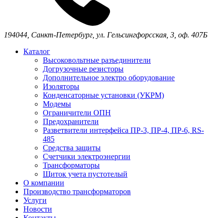
194044,
Санкт-Петербург,
ул. Гельсингфорсская, 3, оф. 407Б
Каталог
Высоковольтные разъединители
Догрузочные резисторы
Дополнительное электро оборудование
Изоляторы
Конденсаторные установки (УКРМ)
Модемы
Ограничители ОПН
Предохранители
Разветвители интерфейса ПР-3, ПР-4, ПР-6, RS-
485
Средства защиты
Счетчики электроэнергии
Трансформаторы
Щиток учета пустотелый
О компании
Производство трансформаторов
Услуги
Новости
Контакты