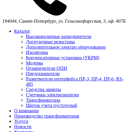
194044,
Санкт-Петербург,
ул. Гельсингфорсская, 3, оф. 407Б
Каталог
Высоковольтные разъединители
Догрузочные резисторы
Дополнительное электро оборудование
Изоляторы
Конденсаторные установки (УКРМ)
Модемы
Ограничители ОПН
Предохранители
Разветвители интерфейса ПР-3, ПР-4, ПР-6, RS-
485
Средства защиты
Счетчики электроэнергии
Трансформаторы
Щиток учета пустотелый
О компании
Производство трансформаторов
Услуги
Новости
Контакты