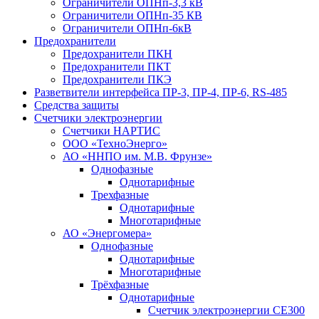
Ограничители ОПНп-3,3 кВ
Ограничители ОПНп-35 КВ
Ограничители ОПНп-6кВ
Предохранители
Предохранители ПКН
Предохранители ПКТ
Предохранители ПКЭ
Разветвители интерфейса ПР-3, ПР-4, ПР-6, RS-485
Средства защиты
Счетчики электроэнергии
Счетчики НАРТИС
ООО «ТехноЭнерго»
АО «ННПО им. М.В. Фрунзе»
Однофазные
Однотарифные
Трехфазные
Однотарифные
Многотарифные
АО «Энергомера»
Однофазные
Однотарифные
Многотарифные
Трёхфазные
Однотарифные
Счетчик электроэнергии CE300