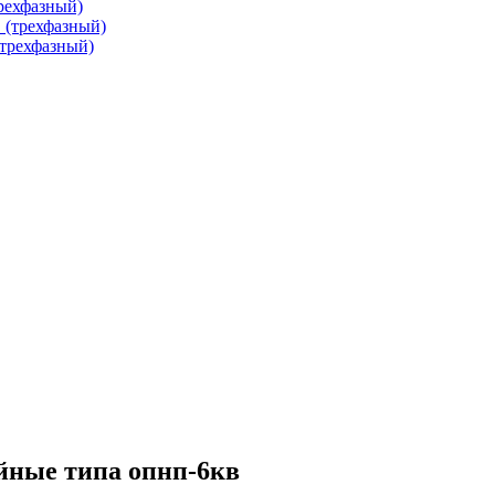
рехфазный)
 (трехфазный)
трехфазный)
йные типа опнп-6кв