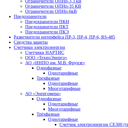
Ограничители ОПНп-3,3 кВ
Ограничители ОПНп-35 КВ
Ограничители ОПНп-6кВ
Предохранители
Предохранители ПКН
Предохранители ПКТ
Предохранители ПКЭ
Разветвители интерфейса ПР-3, ПР-4, ПР-6, RS-485
Средства защиты
Счетчики электроэнергии
Счетчики НАРТИС
ООО «ТехноЭнерго»
АО «ННПО им. М.В. Фрунзе»
Однофазные
Однотарифные
Трехфазные
Однотарифные
Многотарифные
АО «Энергомера»
Однофазные
Однотарифные
Многотарифные
Трёхфазные
Однотарифные
Счетчик электроэнергии CE300 (т