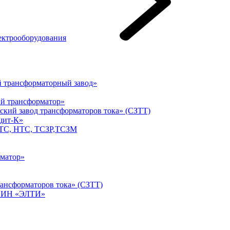
ектрооборудования
 трансформаторный завод»
й трансформатор»
кий завод трансформаторов тока» (СЗТТ)
щит-К»
ТС, НТС, ТСЗР,ТСЗМ
матор»
ансформаторов тока» (СЗТТ)
ФСИН «ЭЛТИ»