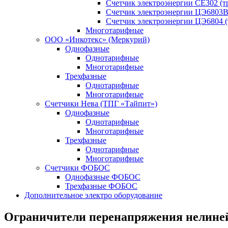
Счетчик электроэнергии CE302 (т
Счетчик электроэнергии ЦЭ6803В
Счетчик электроэнергии ЦЭ6804 (
Многотарифные
ООО «Инкотекс» (Меркурий)
Однофазные
Однотарифные
Многотарифные
Трехфазные
Однотарифные
Многотарифные
Счетчики Нева (ТПГ «Тайпит»)
Однофазные
Однотарифные
Многотарифные
Трехфазные
Однотарифные
Многотарифные
Счетчики ФОБОС
Однофазные ФОБОС
Трехфазные ФОБОС
Дополнительное электро оборудование
Ограничители перенапряжения нелине