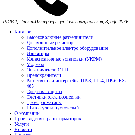
194044,
Санкт-Петербург,
ул. Гельсингфорсская, 3, оф. 407Б
Каталог
Высоковольтные разъединители
Догрузочные резисторы
Дополнительное электро оборудование
Изоляторы
Конденсаторные установки (УКРМ)
Модемы
Ограничители ОПН
Предохранители
Разветвители интерфейса ПР-3, ПР-4, ПР-6, RS-
485
Средства защиты
Счетчики электроэнергии
Трансформаторы
Щиток учета пустотелый
О компании
Производство трансформаторов
Услуги
Новости
Контакты