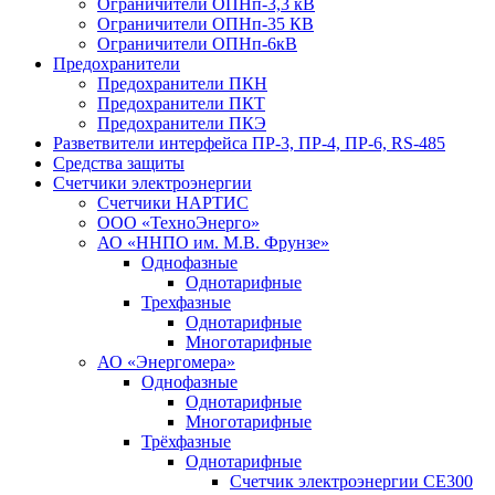
Ограничители ОПНп-3,3 кВ
Ограничители ОПНп-35 КВ
Ограничители ОПНп-6кВ
Предохранители
Предохранители ПКН
Предохранители ПКТ
Предохранители ПКЭ
Разветвители интерфейса ПР-3, ПР-4, ПР-6, RS-485
Средства защиты
Счетчики электроэнергии
Счетчики НАРТИС
ООО «ТехноЭнерго»
АО «ННПО им. М.В. Фрунзе»
Однофазные
Однотарифные
Трехфазные
Однотарифные
Многотарифные
АО «Энергомера»
Однофазные
Однотарифные
Многотарифные
Трёхфазные
Однотарифные
Счетчик электроэнергии CE300