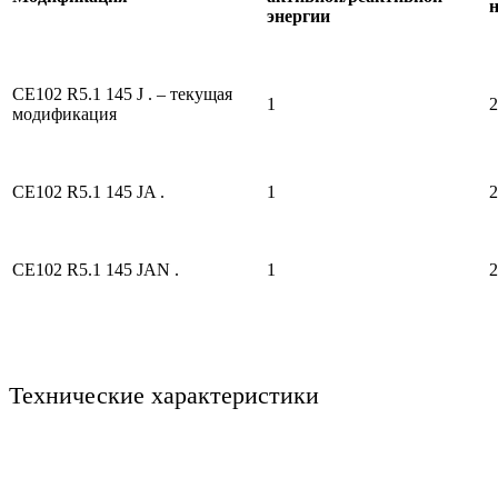
энергии
CE102 R5.1 145 J . – текущая
1
2
модификация
CE102 R5.1 145 JA .
1
2
CE102 R5.1 145 JAN .
1
2
Технические характеристики