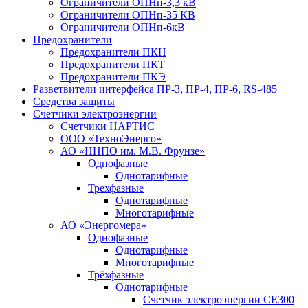
Ограничители ОПНп-3,3 кВ
Ограничители ОПНп-35 КВ
Ограничители ОПНп-6кВ
Предохранители
Предохранители ПКН
Предохранители ПКТ
Предохранители ПКЭ
Разветвители интерфейса ПР-3, ПР-4, ПР-6, RS-485
Средства защиты
Счетчики электроэнергии
Счетчики НАРТИС
ООО «ТехноЭнерго»
АО «ННПО им. М.В. Фрунзе»
Однофазные
Однотарифные
Трехфазные
Однотарифные
Многотарифные
АО «Энергомера»
Однофазные
Однотарифные
Многотарифные
Трёхфазные
Однотарифные
Счетчик электроэнергии CE300