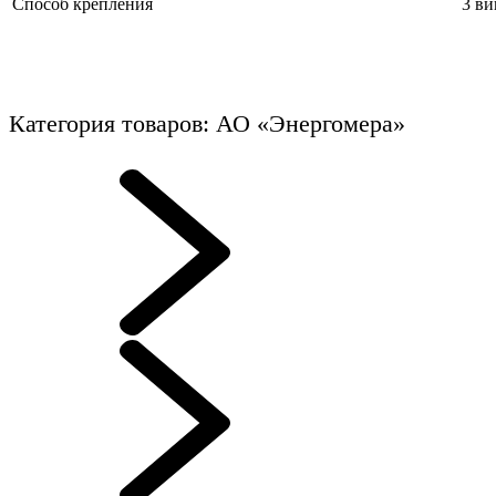
Способ крепления
3 ви
Категория товаров: АО «Энергомера»