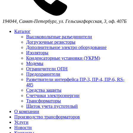
194044,
Санкт-Петербург,
ул. Гельсингфорсская, 3, оф. 407Б
Каталог
Высоковольтные разъединители
Догрузочные резисторы
Дополнительное электро оборудование
Изоляторы
Конденсаторные установки (УКРМ)
Модемы
Ограничители ОПН
Предохранители
Разветвители интерфейса ПР-3, ПР-4, ПР-6, RS-
485
Средства защиты
Счетчики электроэнергии
Трансформаторы
Щиток учета пустотелый
О компании
Производство трансформаторов
Услуги
Новости
Контакты