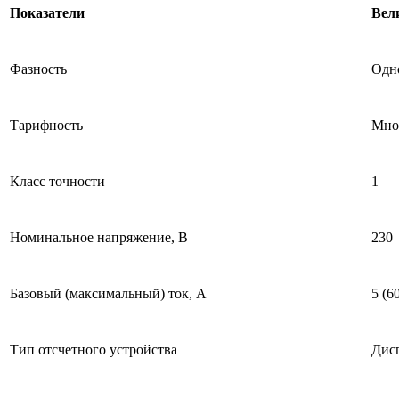
Показатели
Вел
Фазность
Одн
Тарифность
Мно
Класс точности
1
Номинальное напряжение, В
230
Базовый (максимальный) ток, А
5 (6
Тип отсчетного устройства
Дис