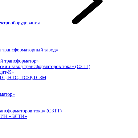
ектрооборудования
 трансформаторный завод»
й трансформатор»
кий завод трансформаторов тока» (СЗТТ)
щит-К»
ТС, НТС, ТСЗР,ТСЗМ
матор»
ансформаторов тока» (СЗТТ)
ФСИН «ЭЛТИ»