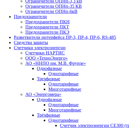
Ограничители ОПНп-3,3 кВ
Ограничители ОПНп-35 КВ
Ограничители ОПНп-6кВ
Предохранители
Предохранители ПКН
Предохранители ПКТ
Предохранители ПКЭ
Разветвители интерфейса ПР-3, ПР-4, ПР-6, RS-485
Средства защиты
Счетчики электроэнергии
Счетчики НАРТИС
ООО «ТехноЭнерго»
АО «ННПО им. М.В. Фрунзе»
Однофазные
Однотарифные
Трехфазные
Однотарифные
Многотарифные
АО «Энергомера»
Однофазные
Однотарифные
Многотарифные
Трёхфазные
Однотарифные
Счетчик электроэнергии CE300 (т