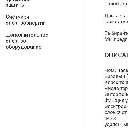
приобрете
защиты
Доставка 
Счетчики
самостоят
электроэнергии
Выбирайте
Дополнительное
Мы предла
электро
оборудование
ОПИСА
Номинальн
Базовый (
Класс точ
Число тар
Интерфейс
Функция у
Электросч
блок счет
IP55;
удаленный