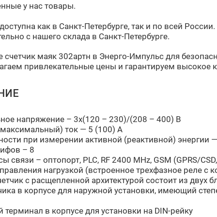
нные у нас товары.
доступна как в Санкт-Петербурге, так и по всей России
ельно с нашего склада в Санкт-Петербурге.
 счетчик маяк 302артн в Энерго-Импульс для безопас
гаем привлекательные цены и гарантируем высокое к
НИЕ
ое напряжение – 3х(120 – 230)/(208 – 400) В
максимальный) ток — 5 (100) А
ности при измерении активной (реактивной) энергии — 
ифов – 8
ы связи – оптопорт, PLC, RF 2400 MHz, GSM (GPRS/CSD
правления нагрузкой (встроенное трехфазное реле с к
етчик с расщепленной архитектурой состоит из двух б
чика в корпусе для наружной установки, имеющий сте
 терминал в корпусе для установки на DIN-рейку