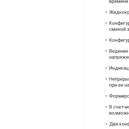
времени
Жидкокр
Конфигу
сменой з
Конфигу
Ведение
напряже
Индикац
Непреры
при ее н
Формиро
В счетчи
возможн
Два кон