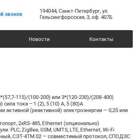
194044,
Санкт-Петербург,
ул.
й звонок
Гельсингфорсская, 3, оф. 407Б
Новости
Контакты
57,7-115)/(100-200) или 3*(120-230)/(208-400)
ила тока – 1 (2), 5 (10) А, 5 (80)А
ии активной (реактивной) электроэнергии — 0,2S или
опорт, 2хRS-485, Ethernet (опционально)
: PLC, ZigBee, GSM, UMTS, LTE, Ethernet, Wi-Fi
ный, СЭТ-4ТМ.02 — совместимый протокол, СПОДЭС