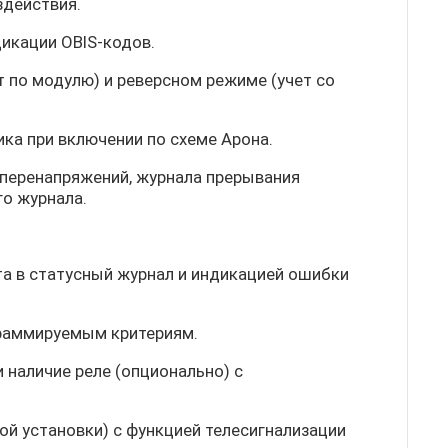
здействия.
икации OBIS-кодов.
 по модулю) и реверсном режиме (учет со
ка при включении по схеме Арона.
 перенапряжений, журнала прерывания
о журнала.
та в статусный журнал и индикацией ошибки
граммируемым критериям.
 наличие реле (опционально) с
й установки) с функцией телесигнализации