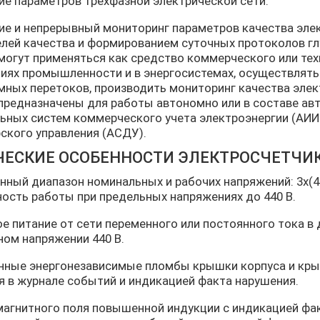
ие параметров трехфазной электрической сети.
ие и непрерывный мониторинг параметров качества элек
лей качества и формированием суточных протоколов глу
могут применяться как средство коммерческого или тех
иях промышленности и в энергосистемах, осуществлять
ных перетоков, производить мониторинг качества элект
предназначены для работы автономно или в составе а
ьных систем коммерческого учета электроэнергии (АИИ
ского управления (АСДУ).
ЧЕСКИЕ ОСОБЕННОСТИ ЭЛЕКТРОСЧЕТЧИК
ный диапазон номинальных и рабочих напряжений: 3x(46-1
ость работы при предельных напряжениях до 440 В.
е питание от сети переменного или постоянного тока в 
ном напряжении 440 В.
нные энергонезависимые пломбы крышки корпуса и кры
я в журнале событий и индикацией факта нарушения.
магнитного поля повышенной индукции с индикацией фа