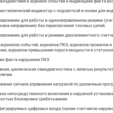
 воздействия в журнале событий и индикацией факта во
исталлический индикатор с подсветкой и полем для инд
рирование для работы в однонаправленном режиме (учет
нака направления) без переключения токовых цепей.
рирование для работы в режиме двухэлементного счетчи
 журналов событий, журналов ПКЭ, журналов провалов и
ния, журналов превышения порога мощности и статусног
ия факта нарушения ПКЭ.
вная, циклическая самодиагностика с записью результа
аличии.
вание сигнала управления нагрузкой по различным про
ках непосредственного включения и наружной установки
остью блокировки срабатывания.
фигурируемых цифровых входа (кроме счетчиков наружно