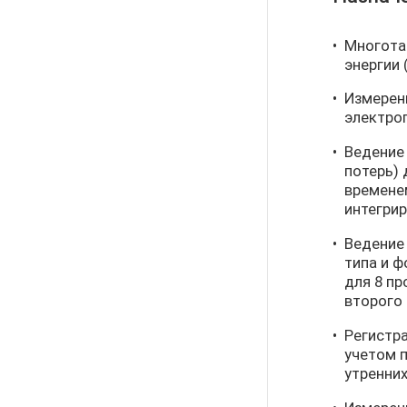
Многота
энергии 
Измерени
электро
Ведение 
потерь)
временем
интегрир
Ведение
типа и ф
для 8 пр
второго 
Регистра
учетом 
утренних