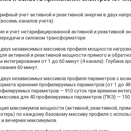
рифный учет активной и реактивной энергии в двух нап
(восемь каналов учета).
е и учет нетарифицированной активной и реактивной эне
передачи и силовом трансформаторе.
двух независимых массивов профиля мощности нагрузки 
 для активной и реактивной мощности прямого и обратн
 интегрирования от 1 до 60 минут (4 канала). Глубина х
ования 60 минут.
 двух независимых массивов профиля параметров с воз
ормата хранения профилируемых параметров (от 1 до 48 
офилируемых параметров — 910 суток при времени интегр
массива для 40 профилируемых параметров (ПКЭ) — 150 
ция максимумов мощности (активной, реактивной, прямо
потерь) по каждому базовому массиву профиля с исполь
 и вечерних максимумов.