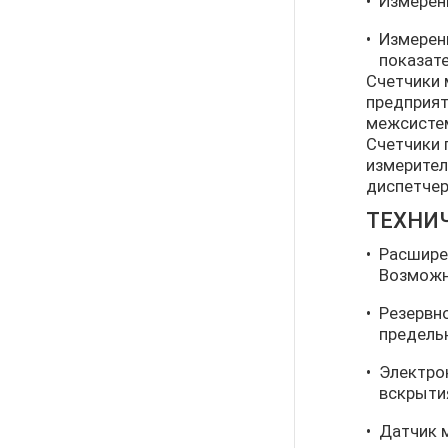
Измерен
Измерен
показате
Счетчики 
предприят
межсистем
Счетчики 
измерител
диспетчер
ТЕХНИ
Расширен
Возможн
Резервно
предель
Электро
вскрыти
Датчик 