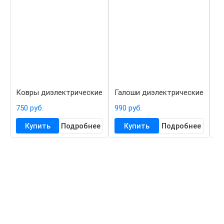
Ковры диэлектрические
Галоши диэлектрические
П
750 руб.
990 руб.
20
Купить
Подробнее
Купить
Подробнее
К