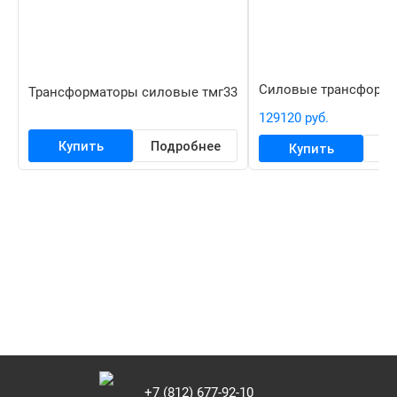
Силовые трансформа
Трансформаторы силовые тмг33
129120 руб.
Купить
Подробнее
Купить
По
+7 (812) 677-92-10