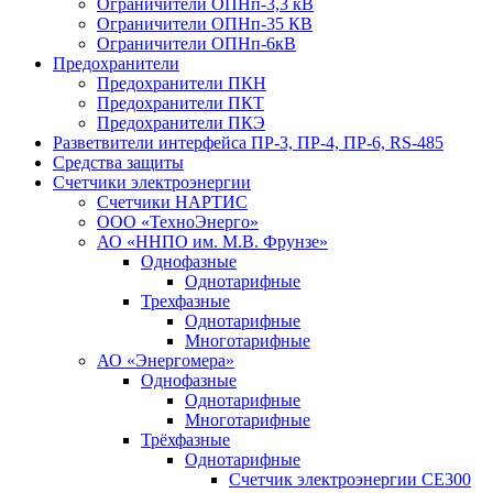
Ограничители ОПНп-3,3 кВ
Ограничители ОПНп-35 КВ
Ограничители ОПНп-6кВ
Предохранители
Предохранители ПКН
Предохранители ПКТ
Предохранители ПКЭ
Разветвители интерфейса ПР-3, ПР-4, ПР-6, RS-485
Средства защиты
Счетчики электроэнергии
Счетчики НАРТИС
ООО «ТехноЭнерго»
АО «ННПО им. М.В. Фрунзе»
Однофазные
Однотарифные
Трехфазные
Однотарифные
Многотарифные
АО «Энергомера»
Однофазные
Однотарифные
Многотарифные
Трёхфазные
Однотарифные
Счетчик электроэнергии CE300