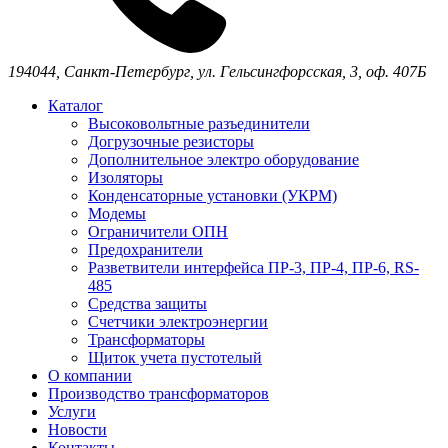
194044,
Санкт-Петербург,
ул. Гельсингфорсская, 3, оф. 407Б
Каталог
Высоковольтные разъединители
Догрузочные резисторы
Дополнительное электро оборудование
Изоляторы
Конденсаторные установки (УКРМ)
Модемы
Ограничители ОПН
Предохранители
Разветвители интерфейса ПР-3, ПР-4, ПР-6, RS-
485
Средства защиты
Счетчики электроэнергии
Трансформаторы
Щиток учета пустотелый
О компании
Производство трансформаторов
Услуги
Новости
Контакты