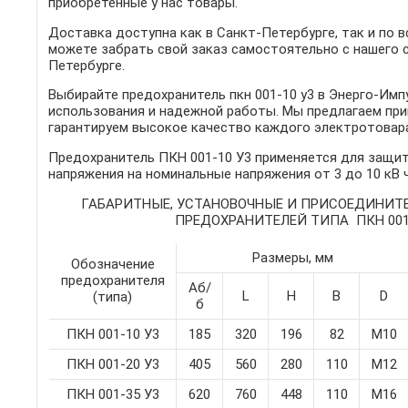
приобретенные у нас товары.
Доставка доступна как в Санкт-Петербурге, так и по в
можете забрать свой заказ самостоятельно с нашего 
Петербурге.
Выбирайте предохранитель пкн 001-10 у3 в Энерго-Имп
использования и надежной работы. Мы предлагаем пр
гарантируем высокое качество каждого электротовар
Предохранитель ПКН 001-10 У3 применяется для защ
напряжения на номинальные напряжения от 3 до 10 кВ ч
ГАБАРИТНЫЕ, УСТАНОВОЧНЫЕ И ПРИСОЕДИНИТ
ПРЕДОХРАНИТЕЛЕЙ ТИПА ПКН 001
Размеры, мм
Обозначение
предохранителя
Аб/
L
Н
В
D
(типа)
б
ПКН 001-10 У3
185
320
196
82
М10
ПКН 001-20 У3
405
560
280
110
М12
ПКН 001-35 У3
620
760
448
110
М16